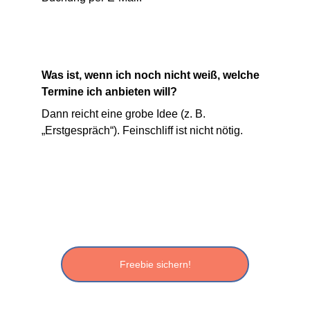
Was ist, wenn ich noch nicht weiß, welche 
Termine ich anbieten will?
Dann reicht eine grobe Idee (z. B. 
„Erstgespräch“). Feinschliff ist nicht nötig.
Kostenloses Freebie für Hundetrainer
Die häufigsten Webseiten-Fehler – und wie 
du mehr Anfragen bekommst
Freebie sichern!
Wuff Webdesign