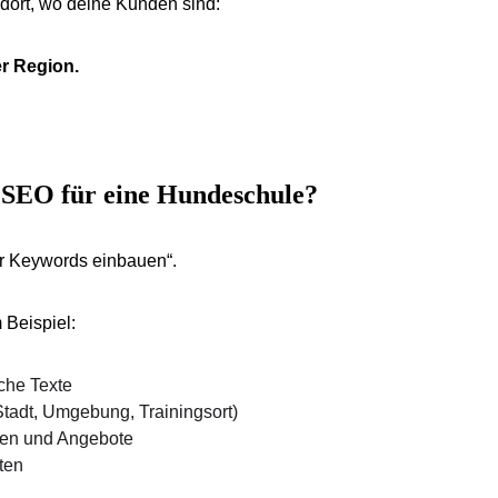
 dort, wo deine Kunden sind:
er Region.
 SEO für eine Hundeschule?
ar Keywords einbauen“.
 Beispiel:
iche Texte
(Stadt, Umgebung, Trainingsort)
iten und Angebote
ten