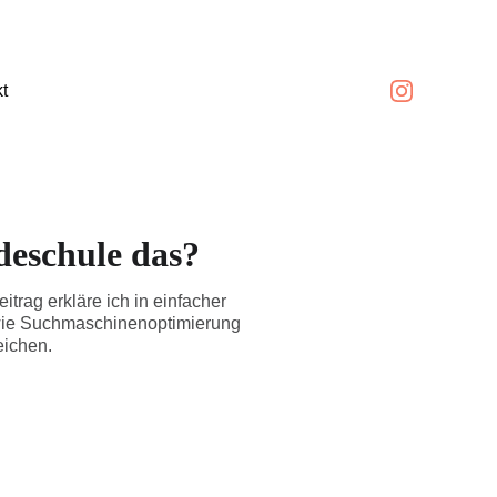
t
deschule das?
trag erkläre ich in einfacher
 wie Suchmaschinenoptimierung
eichen.